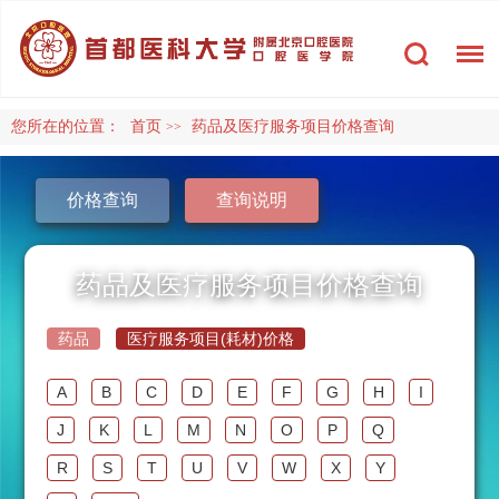
您所在的位置：
首页
药品及医疗服务项目价格查询
>>
价格查询
查询说明
药品及医疗服务项目价格查询
药品
医疗服务项目(耗材)价格
A
B
C
D
E
F
G
H
I
J
K
L
M
N
O
P
Q
R
S
T
U
V
W
X
Y