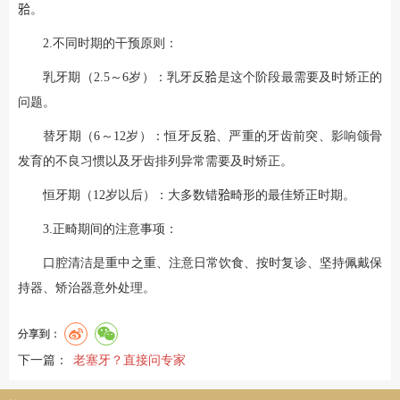
𬌗。
2.不同时期的干预原则：
乳牙期（2.5～6岁）：乳牙反𬌗是这个阶段最需要及时矫正的
问题。
替牙期（6～12岁）：恒牙反𬌗、严重的牙齿前突、影响颌骨
发育的不良习惯以及牙齿排列异常需要及时矫正。
恒牙期（12岁以后）：大多数错𬌗畸形的最佳矫正时期。
3.正畸期间的注意事项：
口腔清洁是重中之重、注意日常饮食、按时复诊、坚持佩戴保
持器、矫治器意外处理。
分享到：
下一篇：
老塞牙？直接问专家