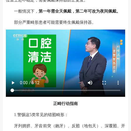
位置上还不稳定，需要佩戴保持器防止复发。
一般情况下，
第一年需全天佩戴，第二年可改为夜间佩戴。
部分严重畸形患者可能需要终生佩戴保持器。
正畸行动指南
1.警惕这5类常见的错𬌗畸形：
牙列拥挤、牙齿前突（龅牙）、反𬌗（地包天）、深覆𬌗、开