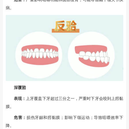
病。
深覆𬌗
表现：
上牙覆盖下牙超过三分之一，严重时下牙会咬到上腭黏
膜。
危害：
损伤牙龈和腭黏膜；影响下颌运动；导致咀嚼效率下
降。