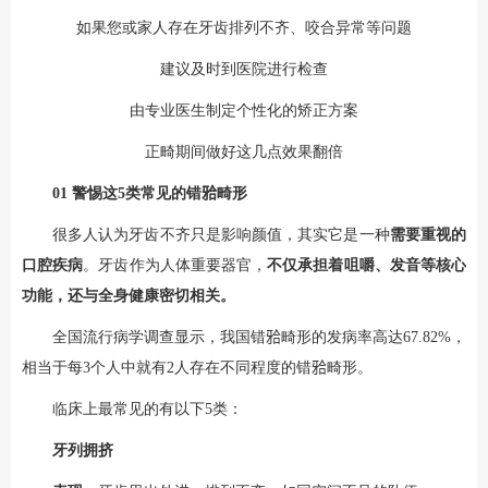
如果您或家人存在牙齿排列不齐、咬合异常等问题
建议及时到医院进行检查
由专业医生制定个性化的矫正方案
正畸期间做好这几点效果翻倍
01
警惕这5类常见的错𬌗畸形
很多人认为牙齿不齐只是影响颜值，其实它是一种
需要重视的
口腔疾病
。牙齿作为人体重要器官，
不仅承担着咀嚼、发音等核心
功能，还与全身健康密切相关。
全国流行病学调查显示，我国错𬌗畸形的发病率高达67.82%，
相当于每3个人中就有2人存在不同程度的错𬌗畸形。
临床上最常见的有以下5类：
牙列拥挤