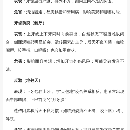
表现：
牙齿里出外进、排列不齐，如同空间不足的队伍。
危害：
清洁困难，易患龋齿和牙周病；影响美观和咀嚼功能。
牙齿前突（龅牙）
表现：
上牙或上下牙同时向前突出，自然状态下嘴唇难以闭
合，侧面观嘴部明显前突。遗传因素占主导，后天不良习惯（如咬
嘴唇、咬手指、口呼吸）也会加重症状。
危害：
影响面容美观；增加牙齿外伤风险；可能导致发音不
清。
反𬌗（地包天）
表现：
下牙包住上牙，与“天包地”咬合关系相反。患者常出现
面中部凹陷、下巴前突的“月牙脸”。
遗传因素和后天不良习惯（如喂奶姿势不正确、咬上唇）均可
导致。
危害：
严重影响咀嚼功能和面部发育；可能导致颞下颌关节疾