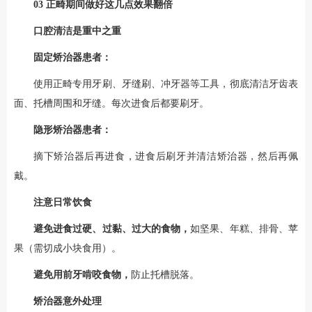
03
正畸期间做好这几点效果翻倍
口腔清洁是重中之重
固定矫治器患者：
使用正畸专用牙刷、牙缝刷、冲牙器等工具，彻底清洁牙齿表
面、托槽周围和牙缝。每次进食后都要刷牙。
隐形矫治器患者：
摘下矫治器后再进食，进食后刷牙并清洁矫治器，然后再佩
戴。
注意日常饮食
避免进食过硬、过黏、过大的食物，
如坚果、年糕、排骨、苹
果（需切成小块食用）。
避免用前牙啃咬食物，
防止托槽脱落。
矫治器意外处理