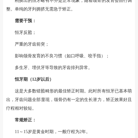
刚换出的恒牙略有不齐是正常现象，随着颌骨的发育会自行调
整。单纯的牙列拥挤无需急于矫正。
需要干预：
恒牙反𬌗；
严重的牙齿前突；
影响颌骨发育的不良习惯（如口呼吸、咬手指）；
多生牙、埋伏牙等导致的牙齿排列异常。
恒牙期（12岁以后）
这是大多数错𬌗畸形的最佳矫正时期。此时所有恒牙已基本萌
出，牙齿问题全部显现，颌骨仍有一定的生长潜力，矫正效果好且
疗程相对较短。
常规矫正：
11～15岁是黄金时期，一般疗程为2年。