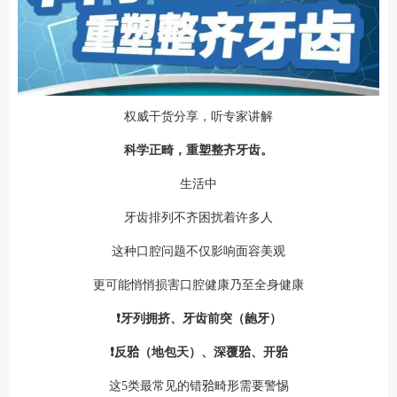
权威干货分享，听专家讲解
科学正畸，重塑整齐牙齿。
生活中
牙齿排列不齐困扰着许多人
这种口腔问题不仅影响面容美观
更可能悄悄损害口腔健康乃至全身健康
❗️牙列拥挤、牙齿前突（龅牙）
❗️反𬌗（地包天）、深覆𬌗、开𬌗
这5类最常见的错𬌗畸形需要警惕