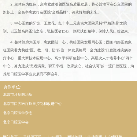
2. 主体色为红色，寓意党建引领医院高质量发展，将公益性写在公立医院的
旗帜上；金色字寓意打造医院“金质品牌”，铸就辉煌的未来。
3. 中心图案的牙齿、玉兰花、红十字三元素寓意医院秉持“严精勤谨”之院
训、以玉兰高尚圣洁之姿，弘扬医者仁心、救死扶伤精神，保障人民口腔健康。
4. 整体轮廓为圆形，寓意团结一心，共绘医院发展同心圆；圆形内部图案象
征医院着力构建“医、教、研、防”四位一体发展格局，全力建设“口腔疑难疾病诊
疗中心、重大新技术应用中心、高水平科研创新中心、高层次人才培养中心”四个
中心，努力建成“患者满意、职工幸福、政府放心、社会认可”的一流口腔医院，为
推动口腔医学事业发展而不懈奋斗。
协作单位:
北京市牙病防治所
北京市口腔医疗质量控制和改进中心
北京口腔医学杂志
北京口腔医学会