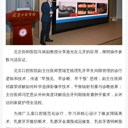
北京协和医院马林副教授分享激光在儿牙的应用，阐明操作参
数与适应证。
北京口腔医院副主任医师贾瑞芝梳理乳牙早失间隙管理的诊疗
逻辑和技术，传递 “早预见、早诊断、早干预” 思维；副主任医师
祁森荣讲解如何科学选择影像学技术，平衡辐射剂量与诊断效果；
主任医师冯芝恩从外科角度详解混合牙列期颌骨囊肿开窗术，从评
估到家庭护理全流程。
为推广儿童口腔规范化诊疗，学习班精心设计了橡皮障隔离
术、乳磨牙牙髓切断术、乳磨牙金属预成冠修复、乳前牙透明树脂