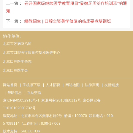
上一篇：
召开国家级继续医学教育项目“显微牙周治疗培训班”的通
知
下一篇：
继教招生 | 口腔全瓷美学修复的临床要点培训班
协作单位:
北京市牙病防治所
北京市口腔医疗质量控制和改进中心
北京口腔医学杂志
北京口腔医学会
网站首页
| 手机版下载
| 人才招聘
| 网站地图
| 法律声明
| 友情链接
| 帮助信息
| 互动交流
京ICP备05052916号-1
京卫网审[2013]第0112号
京公网安备
11010102001732号
医院地址：北京市丰台区樊家村路9号
邮编：100070
联系电话：010-
57099114（工作时间：8:00-17:00）
技术支持：
54DOCTOR