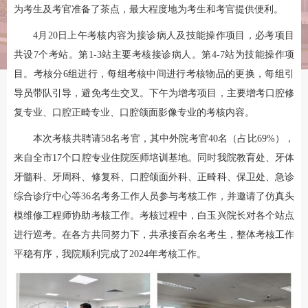
为考生及考官准备了茶点，最大程度地为考生和考官提供便利。
4月20日上午考核内容为接诊病人及技能操作项目，必考项目
共设7个考站。第1-3站主要考核接诊病人。第4-7站为技能操作项
目。考核分6组进行，每组考核中间进行考核物品的更换，每组引
导员带队引导，避免考生交叉。下午为增考项目，主要增考口腔修
复专业、口腔正畸专业、口腔颌面影像专业的考核内容。
本次考核共聘请58名考官，其中外院考官40名（占比69%），
来自全市17个口腔专业住院医师培训基地。同时我院教育处、牙体
牙髓科、牙周科、修复科、口腔颌面外科、正畸科、保卫处、急诊
综合诊疗中心等36名考务工作人员参与考核工作，并邀请了仿真头
模维修工程师协助考核工作。考核过程中，白玉兴院长对各个站点
进行巡考。在各方共同努力下，共承接百余名考生，整体考核工作
平稳有序，我院顺利完成了2024年考核工作。