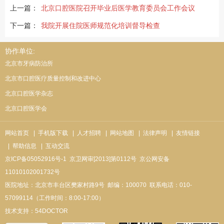
上一篇：
北京口腔医院召开毕业后医学教育委员会工作会议
下一篇：
我院开展住院医师规范化培训督导检查
协作单位:
北京市牙病防治所
北京市口腔医疗质量控制和改进中心
北京口腔医学杂志
北京口腔医学会
网站首页
| 手机版下载
| 人才招聘
| 网站地图
| 法律声明
| 友情链接
| 帮助信息
| 互动交流
京ICP备05052916号-1
京卫网审[2013]第0112号
京公网安备
11010102001732号
医院地址：北京市丰台区樊家村路9号
邮编：100070
联系电话：010-
57099114（工作时间：8:00-17:00）
技术支持：
54DOCTOR