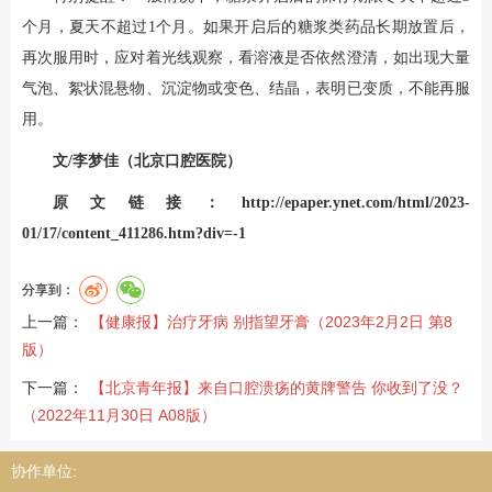
个月，夏天不超过1个月。如果开启后的糖浆类药品长期放置后，
再次服用时，应对着光线观察，看溶液是否依然澄清，如出现大量
气泡、絮状混悬物、沉淀物或变色、结晶，表明已变质，不能再服
用。
文/李梦佳（北京口腔医院）
原文链接：
http://epaper.ynet.com/html/2023-
01/17/content_411286.htm?div=-1
分享到：
上一篇：
【健康报】治疗牙病 别指望牙膏（2023年2月2日 第8
版）
下一篇：
【北京青年报】来自口腔溃疡的黄牌警告 你收到了没？
（2022年11月30日 A08版）
协作单位: