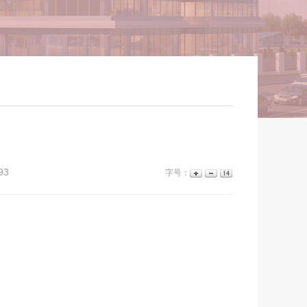
93
字号：